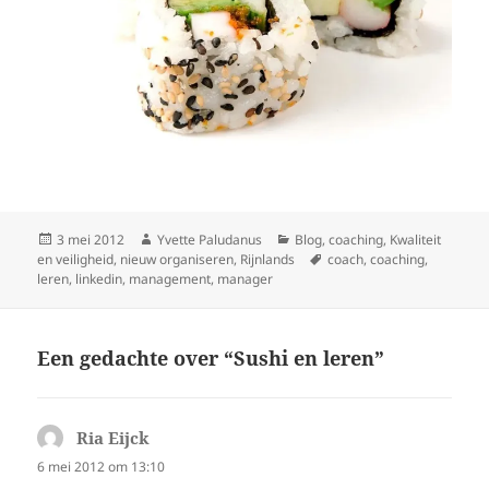
Geplaatst
Auteur
Categorieën
3 mei 2012
Yvette Paludanus
Blog
,
coaching
,
Kwaliteit
op
Tags
en veiligheid
,
nieuw organiseren
,
Rijnlands
coach
,
coaching
,
leren
,
linkedin
,
management
,
manager
Een gedachte over “Sushi en leren”
Ria Eijck
schreef:
6 mei 2012 om 13:10