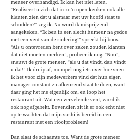
meneer overhandigd. Ik kan het niet laten.
“Realiseert u zich dat in zo’n open keuken ook alle
klanten zien dat u alsmaar met uw hoofd staat te
schudden?” zeg ik. Nu word ík misprijzend
aangekeken. “Ik ben in een slecht humeur na gedoe
met een vent van de riolering!” spreekt hij boos.
“Als u ontevreden bent over zaken zouden klanten
dat niet moeten merken”, probeer ik nog. “Nou”,
snauwt de grote meneer, “als u dat vindt, dan vindt
u dat!” Ik druip af, mompel nog iets over hoe sneu
ik het voor zijn medewerkers vind dat hun eigen
manager constant zo afkeurend staat te doen, want
daar ging het me eigenlijk om, en loop het
restaurant uit. Wat een vervelende vent, word ik
ook nog afgebekt. Bovendien zit ik er ook echt niet
op te wachten dat mijn sushi is bereid in een
restaurant met een rioolprobleem!
Dan slaat de schaamte toe. Want de grote meneer