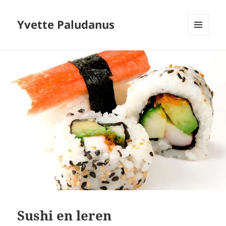
Yvette Paludanus
MENU
EN
WIDGETS
Sushi en leren