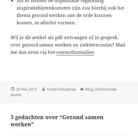
Als er binnen de organisatie regelmatig
inspiratiebijeenkomsten zijn zou hierbij ook het
thema gezond werken aan de orde kunnen
komen, in allerlei vormen.
Wil je dit artikel als pdf ontvangen of in gesprek
over gezond samen werken en ziekteverzuim? Mail
me dan even via het
contactformulier
.
Geplaatst
Auteur
Categorieën
29 mei 2015
Yvette Paludanus
Blog
,
Zelfsturende
op
teams
3 gedachten over “Gezond samen
werken”