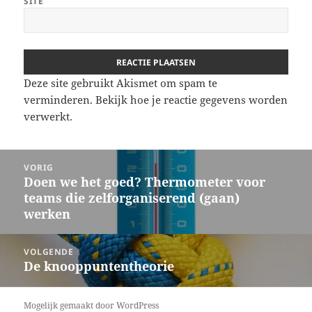
SITE
Deze site gebruikt Akismet om spam te
verminderen.
Bekijk hoe je reactie gegevens worden
verwerkt
.
Bericht
VORIG
navigatie
Doen we het goed? Thermometer voor
Vorig
teams die zelforganiserend (gaan)
bericht:
werken
VOLGENDE
De knooppuntentheorie
Volgend
bericht:
Mogelijk gemaakt door WordPress