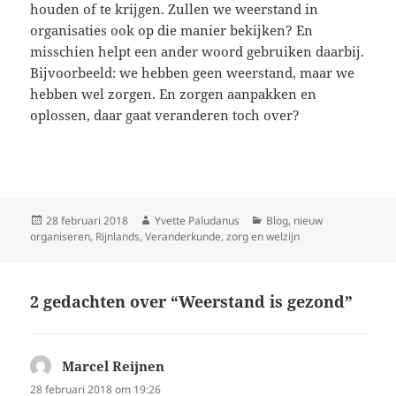
houden of te krijgen. Zullen we weerstand in
organisaties ook op die manier bekijken? En
misschien helpt een ander woord gebruiken daarbij.
Bijvoorbeeld: we hebben geen weerstand, maar we
hebben wel zorgen. En zorgen aanpakken en
oplossen, daar gaat veranderen toch over?
Geplaatst
Auteur
Categorieën
28 februari 2018
Yvette Paludanus
Blog
,
nieuw
op
organiseren
,
Rijnlands
,
Veranderkunde
,
zorg en welzijn
2 gedachten over “Weerstand is gezond”
Marcel Reijnen
schreef:
28 februari 2018 om 19:26