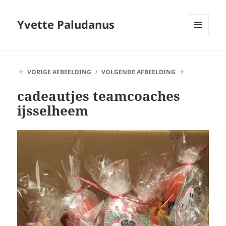
Yvette Paludanus
MENU
EN
WIDGETS
VORIGE AFBEELDING
VOLGENDE AFBEELDING
cadeautjes teamcoaches
ijsselheem