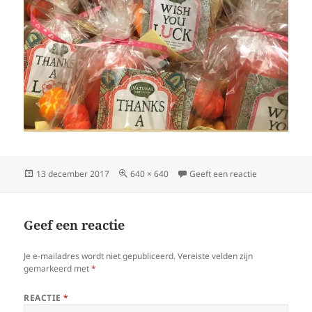
Geplaatst
Volledige
op cadeautjes
13 december 2017
640 × 640
Geeft een reactie
op
grootte
Geef een reactie
Je e-mailadres wordt niet gepubliceerd.
Vereiste velden zijn
gemarkeerd met
*
REACTIE
*