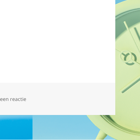
op blozen
 een reactie