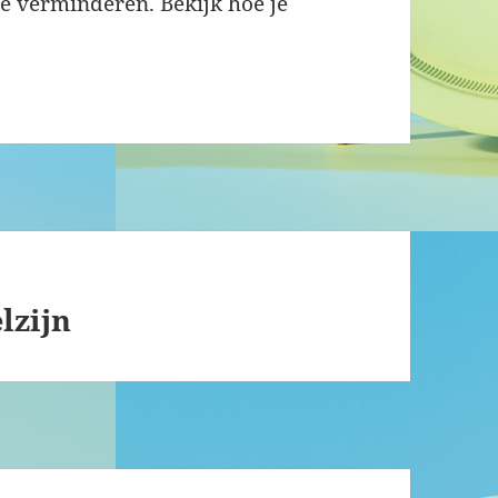
te verminderen.
Bekijk hoe je
lzijn