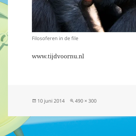
Filosoferen in de file
www.tijdvoornu.nl
Geplaatst
Volledige
10 juni 2014
490 × 300
op
grootte