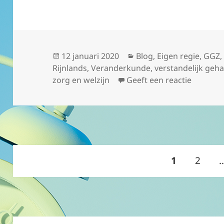
Geplaatst
Categorieën
12 januari 2020
Blog
,
Eigen regie
,
GGZ
op
Rijnlands
,
Veranderkunde
,
verstandelijk geh
op Same
zorg en welzijn
Geeft een reactie
Berichten
PAGINA
Pagin
1
2
paginering