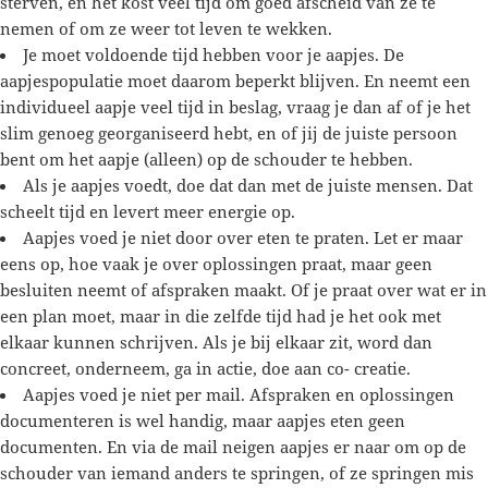
sterven, en het kost veel tijd om goed afscheid van ze te
nemen of om ze weer tot leven te wekken.
Je moet voldoende tijd hebben voor je aapjes. De
aapjespopulatie moet daarom beperkt blijven. En neemt een
individueel aapje veel tijd in beslag, vraag je dan af of je het
slim genoeg georganiseerd hebt, en of jij de juiste persoon
bent om het aapje (alleen) op de schouder te hebben.
Als je aapjes voedt, doe dat dan met de juiste mensen. Dat
scheelt tijd en levert meer energie op.
Aapjes voed je niet door over eten te praten. Let er maar
eens op, hoe vaak je over oplossingen praat, maar geen
besluiten neemt of afspraken maakt. Of je praat over wat er in
een plan moet, maar in die zelfde tijd had je het ook met
elkaar kunnen schrijven. Als je bij elkaar zit, word dan
concreet, onderneem, ga in actie, doe aan co- creatie.
Aapjes voed je niet per mail. Afspraken en oplossingen
documenteren is wel handig, maar aapjes eten geen
documenten. En via de mail neigen aapjes er naar om op de
schouder van iemand anders te springen, of ze springen mis