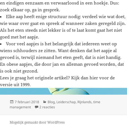
en eindigen eenzaam en verwaarloosd in een hoekje. Dus:
zoek elkaar op, ga in gesprek.
Elke aap heeft enige structuur nodig: verdeel wie wat doet,
wie waar over gaat en spreek af wanneer zaken geregeld zijn.
Als het eten steeds niet lekker is of te laat komt gaat het niet
goed met het aapje.
Voor veel aapjes is het belangrijk dat iedereen weet op
wiens schhouders ze zitten. Want denken dat het aapje al
gevoed is, terwijl niemand het eten geeft, dat is niet handig.
En obese aapjes, die door jan en alleman gevoed worden, dat
is ook niet gezond.
Lees je graag het originele artikel? Kijk dan
hier
voor de
versie uit 1999.
Geplaatst
Categorieën
7 februari 2018
Blog
,
Leiderschap
,
Rijnlands
,
time
op
op Who’s got the monkey?
management
2 reacties
Mogelijk gemaakt door WordPress